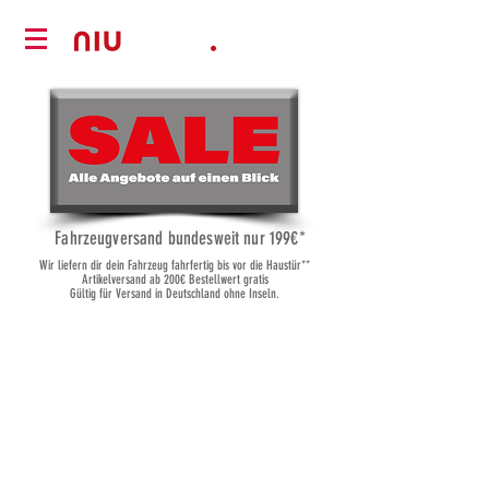
Fahrzeugversand bundesweit nur 19
9€*
Wir liefern dir dein Fahrzeug fahrfertig bis vor die Haustür**
Artikelversand ab 200€ Bestellwert gratis
Gültig für Versand in Deutschland ohne Inseln.
NIU Ersatzteile
Shop
/
NIU Ersatzteile
Ersatzteile für deinen NIU Elektroroller
Verfeinern nach
Ordnen nach