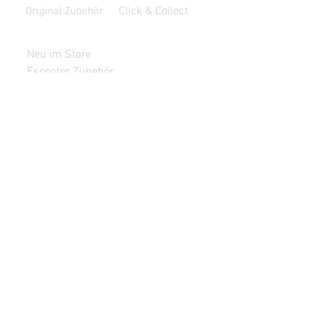
Click & Collect
Original Zubehör
Aktuell
Neu im Store
Escooter Zubehör
NiuStore.de
Impressum
Datenschutz
Widerrufsrecht
Kontakt
Partner
NIU Store Frankfurt
Zahlungsinformationen
AGB
Support
*Versandpreise variieren. Preisangabe netto