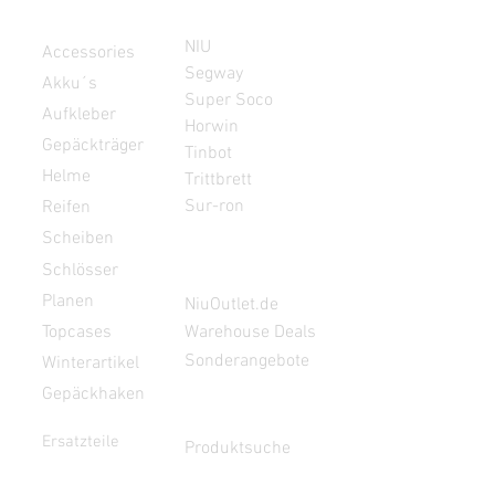
Zubehör
Elektroroller
NIU
Accessories
Segway
Akku´s
Super Soco
Aufkleber
Horwin
Gepäckträger
Tinbot
Helme
Trittbrett
Sur-ron
Reifen
Scheiben
Schlösser
Angebote
Planen
NiuOutlet.de
Topcases
Warehouse Deals
Sonderangebote
Winterartikel
Gepäckhaken
Finden
Ersatzteile
Produktsuche
NIU
24/7